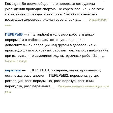
Комедия. Во время обеденного перерыва сотрудники
учреждения проводят спортивные соревнования, и во всех
состязаниях побеждают женщины. Это обстоятельство
возмущает директора. Желая восстановить… …
Энциклопедия
кино
ПЕРЕРЫВ
— (Interruption) в условиях работы в доках
перерывом в работе называется установление
дополнительной операции над грузом в добавление к
производящимся основным работам, как, напр., взвешивание
при выгрузке, что замедляет ход выгрузочных работ. За… …
Морской словарь
перерыв
— ПЕРЕРЫВ1, интервал, пауза, промежуток,
остановка, расстановка ПЕРЕРЫВ2, перемена, устар.
рекреация, разг. передышка, разг. перекур, разг. сниж.
перекурка, разг. переменка …
Словарь-тезаурус синонимов русской
речи