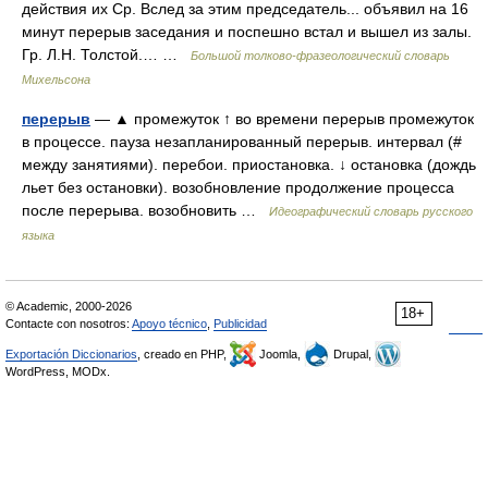
действия их Ср. Вслед за этим председатель... объявил на 16
минут перерыв заседания и поспешно встал и вышел из залы.
Гр. Л.Н. Толстой.… …
Большой толково-фразеологический словарь
Михельсона
перерыв
— ▲ промежуток ↑ во времени перерыв промежуток
в процессе. пауза незапланированный перерыв. интервал (#
между занятиями). перебои. приостановка. ↓ остановка (дождь
льет без остановки). возобновление продолжение процесса
после перерыва. возобновить …
Идеографический словарь русского
языка
© Academic, 2000-2026
18+
Contacte con nosotros:
Apoyo técnico
,
Publicidad
Exportación Diccionarios
, creado en PHP,
Joomla,
Drupal,
WordPress, MODx.