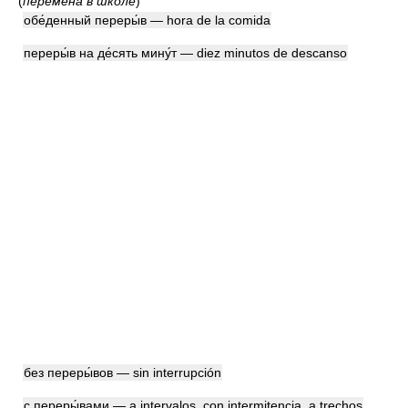
(
перемена в школе
)
обе́денный переры́в — hora de la comida
переры́в на де́сять мину́т — diez minutos de descanso
без переры́вов — sin interrupción
с переры́вами — a intervalos, con intermitencia, a trechos