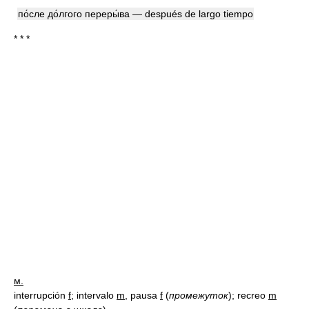
по́сле до́лгого переры́ва — después de largo tiempo
* * *
м.
interrupción
f
; intervalo
m
, pausa
f
(
промежуток
)
; recreo
m