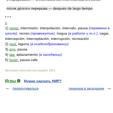
по́сле до́лгого переры́ва — después de largo tiempo
* * *
n
1)
gener.
intermisión, interpolación, intervalo, pausa
(перемена в
школе)
, recreo
(промежуток)
, tregua
(в работе и т.п.)
, vagar,
intercepción, interceptación, interrupción, recreación
2)
geol.
laguna
(в осадкообразовании)
3)
eng.
pausa
4)
law.
aplazamiento
(в заседании)
5)
busin.
pausa cafe
Diccionario universal ruso-español
.
2013
.
Игры ⚽
Нужно сделать НИР?
переругиваться
перерыв в заседании