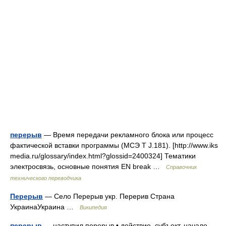
перерыв
— Время передачи рекламного блока или процесс
фактической вставки программы (МСЭ Т J.181). [http://www.iks
media.ru/glossary/index.html?glossid=2400324] Тематики
электросвязь, основные понятия EN break …
Справочник
технического переводчика
Перерыв
— Село Перерыв укр. Перерив Страна
УкраинаУкраина …
Википедия
перерыв
— наступил перерыв • действие, субъект, начало