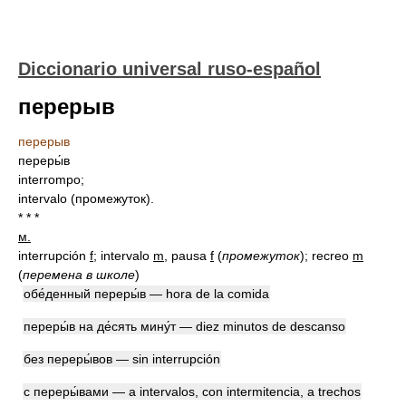
Diccionario universal ruso-español
перерыв
перерыв
переры́в
interrompo;
intervalo (промежуток).
* * *
м.
interrupción
f
; intervalo
m
, pausa
f
(
промежуток
)
; recreo
m
(
перемена в школе
)
обе́денный переры́в — hora de la comida
переры́в на де́сять мину́т — diez minutos de descanso
без переры́вов — sin interrupción
с переры́вами — a intervalos, con intermitencia, a trechos