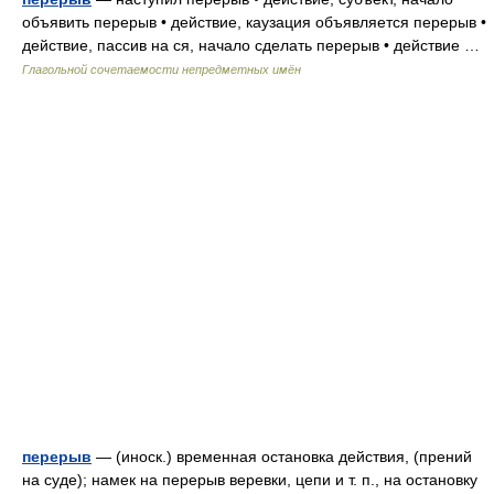
объявить перерыв • действие, каузация объявляется перерыв •
действие, пассив на ся, начало сделать перерыв • действие …
Глагольной сочетаемости непредметных имён
перерыв
— (иноск.) временная остановка действия, (прений
на суде); намек на перерыв веревки, цепи и т. п., на остановку